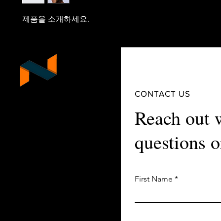
제품을 소개하세요.  
NEKG
CONTACT US
Reach out 
Neo Engineering Korea Group
questions o
First Name