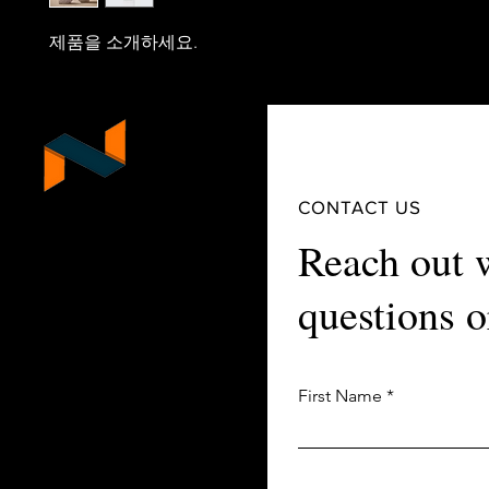
제품을 소개하세요.  
NEKG
CONTACT US
Reach out 
Neo Engineering Korea Group
questions o
First Name